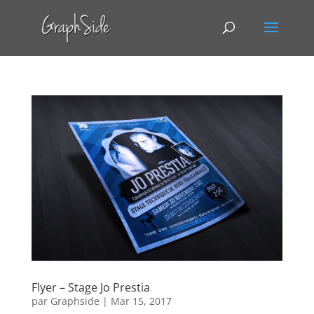
Flyer – Stage Jo Prestia
par
Graphside
|
Mar 15, 2017